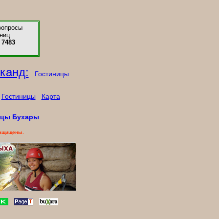
вопросы
ниц
 7483
канд:
Гостиницы
Гостиницы
Карта
ицы Бухары
защищены.