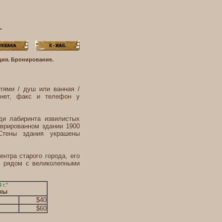
ция. Бронирование.
тями / душ или ванная /
ернет, факс и телефон у
ди лабиринта извилистых
аврированном здании 1900
Стены здания украшены
ентра старого города, его
ем рядом с великолепными
 г."
ены
$40
$60