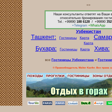
==
Наши консультанты ответят на Ваши 
относительно бронирования гости
Tel.: +99890
188 6128
/ +99890
352
+Telegram
+WhatsApp
Узбекистан
Ташкент:
Самар
Гостиницы
Карта
Карта
Бухара:
Хива:
Гостиницы
Карта
все
Гостиницы Узбекистана
и
Гостин
© Правообладатель Walter Kaefer. Все права 