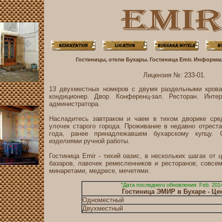
Гостиницы, отели Бухары. Гостиница Emir. Информа
Лицензия №: 233-01.
13 двухместных номеров с двумя раздельными крова
кондиционер. Двор. Конференц-зал. Ресторан. Инт
администратора.
Насладитесь завтраком и чаем в тихом дворике сре
улочек старого города. Проживание в недавно отрест
года, ранее принадлежавшем бухарскому купцу. 
изделиями ручной работы.
Гостиница Emir - тихий оазис, в нескольких шагах от ц
базаров, лавочек ремесленников и ресторанов; совс
минаретами, медресе, мечетями.
"Дата последнего обновления: Feb. 2014
Гостиница ЭМИР в Бухаре - Ц
Одноместный
Двухместный