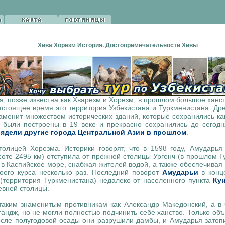
Хива Хорезм История. Достопримечательности Хивы
ия, позже известна как Хварезм и Хорезм, в прошлом большое ханс
астоящее время это территория Узбекистана и Туркменистана. Др
аменит множеством исторических зданий, которые сохранились как
 были построены в 19 веке и прекрасно сохранились до сегодн
лядели другие города Центральной Азии в прошлом
.
олицей Хорезма. Историки говорят, что в 1598 году, Амударья 
оте 2495 км) отступила от прежней столицы Ургенч (в прошлом Гу
 в Каспийское море, снабжая жителей водой, а также обеспечивая 
оего курса несколько раз. Последний поворот
Амударьи
в конце
 (территория Туркменистана) недалеко от населенного пункта
Кун
евней столицы.
таким знаменитым противникам как Александр Македонский, а в 6
гандж, но не могли полностью подчинить себе ханство. Только о
осле полугодовой осады они разрушили дамбы, и Амударья затопи