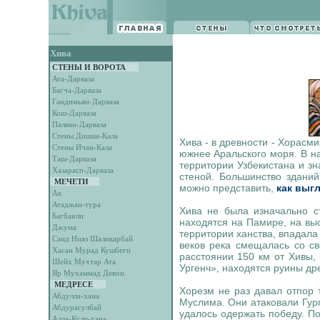
Хива
СТЕНЫ И ВОРОТА
Ата-Дарваза
Багча-Дарваза
Гандимьян-Дарваза
Кош-Дарваза
Палван-Дарваза
Стены Дишан-Кала
Хива - в древности - Хорасм
Стены Ичан-Кала
южнее Аральского моря. В н
Таш-Дарваза
территории Узбекистана и зн
Хазарасп-Дарваза
стеной. Большинство зданий
МЕЧЕТИ
можно представить,
как выг
Ак
Атаджан-тура
Хива не была изначально ст
Багбанли
находятся на Памире, на выс
Джума
территории ханства, впадала
Саид Нияз Шаликарбай
веков река смещалась со св
Хасан Мурад Кушбеги
расстоянии 150 км от Хивы,
Шейх Мухтар Ата
Ургенч», находятся руины др
Яр Мухаммад Девон
МЕДРЕСЕ
Хорезм не раз давал отпор 
Абдулла-хана
Муслима. Они атаковали Гур
Абдурасулбай
удалось одержать победу. П
Алла-Кули-хана