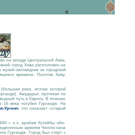
тво на западе Центральной Азии,
евний город Хива расположен на
 музей-заповедник за городской
яшнего времени. Посетив Хиву,
(большая река, истоки которой
ргандж). Амударья, протекая по
водный путь в Европу. В течение
 16 века погубил Гургандж. На
я-Ургенч
, что означает «старый
80 г. н.э. арабам Кутейбы ибн-
бъединенным армиям Чингиз-хана
ла Гургандж. Город был стерт с