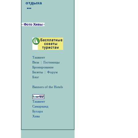
отдыха
•••
- Фото Хивы -
Ташкент
Виза
|
Гостиницы
Бронирование
Билеты
|
Форум
Блог
Banners of the Hotels
Ташкент
Самарканд
Бухара
Хива