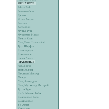
МИНАРЕТЫ
Абдал Бобо
Бикажан-Бика
Джума
Ислам Ходжа
Кальтар
Каптархон
Мурад-Тура
Мухаммад Марам
Палван Кари
Саид Нияз Шаликарбай
Турт Шаффаз
Шахимардан
Шихмавлон
Чилли Авлия
МАВЗОЛЕИ
Абдал Бобо
Биби Ходжар
Пахлаван Махмуд
Паяндо
Саид Аллауддин
Саид Мухаммад Махирий
Тугон Тура
Шейх Мавлон Бобо
Шакаландар Бобо
Шахимардан
Уч Овлия
Юнус-хан