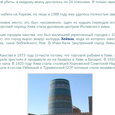
ей убиты, и каждому воину досталось по 24 пленника. И только чер
набеги на Хорезм, но лишь в 1388 году ему удалось полностью зав
 новое место, это был, несомненно, один из худших периодов и
 короткий период Хива стала духовным центром Исламского мира.
вным городом ханства, это был маленький укрепленный городок с 10
т, что город вырос вокруг колодца
Хейвак
, вода из которого име
а, сына библейского Ноя. В Ичан-Кала (внутренний город Хивы)
Ханства в 1873 году (отчасти потому, что торговля рабами в Хиве,
али крестьян и продавали их на базарах в Хиве и Бухаре). В 1919
о хана. В 1920 году Хива стала столицей Хорезмской Советской Нар
шли в состав Узбекской и Туркменской ССР, которые стали независи