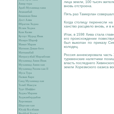
лица земли, 100 тысяч жител
Амир-тура
вновь отстроена.
Араб-Мухаммад-хана
Атажанбай
Пять раз Тамерлан совершал 
Биканжан Бика
Дост Алям
Когда столицу перенесли на
Ибрагим Ходжа
ханство расцвело вновь, и в
Ислам Ходжа
Кази Калян
Итак, в 1598 Хива стала гла
Кутлуг Мурад Инак
его происхождении повествуе
Мазари Шариф
был выкопан по приказу Сим
Мамат Марам
колодец.
Матнияз Деван-беги
Матпанабай
Россия аннексировала часть 
Матрасулбай Мирзабоши
туркменские налетчики похищ
Мухаммад Амин Инак
власть последнего Хивинског
Мухаммад Амин-хан
земли Хорезмского оазиса во
Мухаммад Рахим-хан II
Муса Тура
Палван Кари
Саид Мухаммад-хан
Толиб Максум
Турт Шаффаз
Ходжа Марама
Ходжамбердыбия
Хорезмшах
Шергази-хан
Юсуф Ясулбаши
Якуббай Ходжа