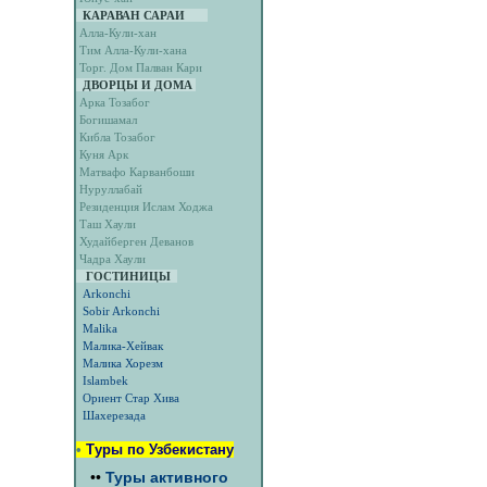
КАРАВАН САРАИ
Алла-Кули-хан
Тим Алла-Кули-хана
Торг. Дом Палван Кари
ДВОРЦЫ И ДОМА
Арка Тозабог
Богишамал
Кибла Тозабог
Куня Арк
Матвафо Карванбоши
Нуруллабай
Резиденция Ислам Ходжа
Таш Хаули
Худайберген Деванов
Чадра Хаули
ГОСТИНИЦЫ
Arkonchi
Sobir Arkonchi
Malika
Малика-Хейвак
Малика Хорезм
Islambek
Ориент Стар Хива
Шахерезада
•
Туры по Узбекистану
••
Туры активного