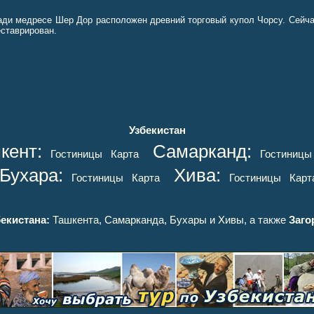
ади медресе Шер Дор расположен древний торговый купол Чорсу. Сейча
еставрирован.
Узбекистан
кент:
Самарканд:
Гостиницы
Карта
Гостиницы
Бухара:
Хива:
Гостиницы
Карта
Гостиницы
Карт
екистана
:
Ташкента
,
Самарканда
,
Бухары
и
Хивы
, а также
Заго