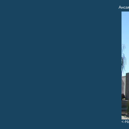
Анса
<-Н