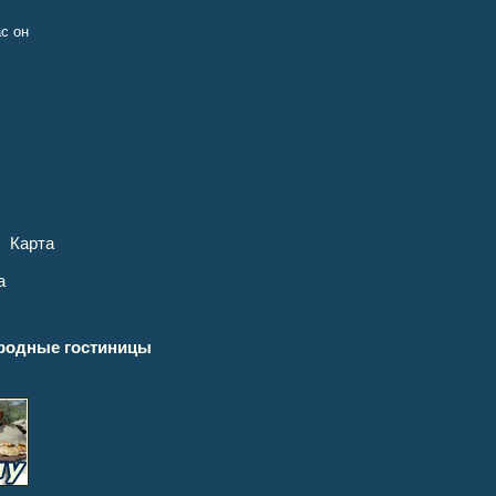
с он
Карта
а
родные гостиницы