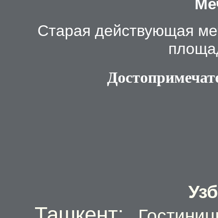
Ме
Старая действующая меч
площад
Достопримечат
Уз
Ташкент:
Гостиниц