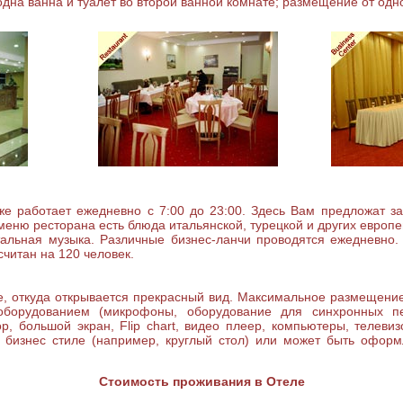
одна ванна и туалет во второй ванной комнате; размещение от одно
е работает ежедневно с 7:00 до 23:00. Здесь Вам предложат зав
 меню ресторана есть блюда итальянской, турецкой и других европе
тальная музыка. Различные бизнес-ланчи проводятся ежедневно.
считан на 120 человек.
е, откуда открывается прекрасный вид. Максимальное размещени
борудованием (микрофоны, оборудование для синхронных пе
, большой экран, Flip chart, видео плеер, компьютеры, телеви
в бизнес стиле (например, круглый стол) или может быть офор
Стоимость проживания в Отеле