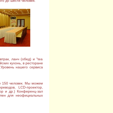
го до шести человек.
трак, ланч (обед) и "tea
йских кухонь, в ресторане
 Уровень нашего сервиса
е 150 человек. Мы можем
реводов, LCD-проектор,
зор и др.) Конференц-зал
млен для неофициальных