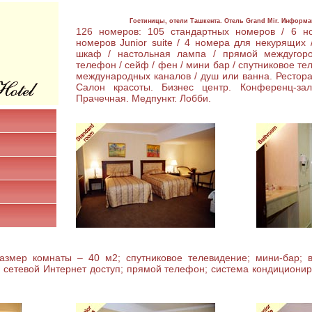
Гостиницы, отели Ташкента. Отель Grand Mir. Информа
126 номеров: 105 стандартных номеров / 6 но
номеров Junior suite / 4 номера для некурящих 
шкаф / настольная лампа / прямой междугор
телефон / сейф / фен / мини бар / спутниковое те
международных каналов / душ или ванна. Рестора
Салон красоты. Бизнес центр. Конференц-зал
Прачечная. Медпункт. Лобби.
змер комнаты – 40 м2; спутниковое телевидение; мини-бар; в
 сетевой Интернет доступ; прямой телефон; система кондициони