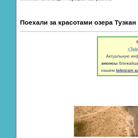
+Tel
Актуальную ин
анонсы
ближайши
нашем
telegram к