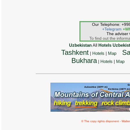
Our Telephone: +9
+Telegram
+Wh
The adviser
To find out the informa
Uzbekistan
All
Hotels Uzbekis
Tashkent
Sa
|
Hotels
|
Map
Bukhara
|
Hotels
|
Map
© The copy rights disponent - Walter