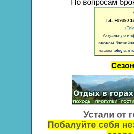
По вопросам бро
Tel.: +99890
1
+Tel
Актуальную ин
анонсы
ближайши
нашем
telegram 
Сезо
Устали от 
Побалуйте себя н