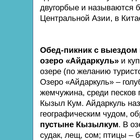
двугорбые и называются 
Центральной Азии, в Кита
Обед-пикник с выездом 
озеро «Айдаркуль»
и куп
озере (по желанию туристо
Озеро «Айдаркуль» – голу
жемчужина, среди песков
Кызыл Кум. Айдаркуль на
географическим чудом, о
пустыне Кызылкум
. В о
судак, лещ, сом; птицы – 