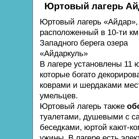
Юртовый лагерь Айд
Юртовый лагерь «Айдар»,
расположенный в 10-ти км
Западного берега озера
«Айдаркуль»
В лагере установлены 11 ю
которые богато декориров
коврами и шердаками мес
умельцев.
Юртовый лагерь также
об
туалетами, душевыми с с
беседками, юртой кают-ко
ужины. В лагере есть эле