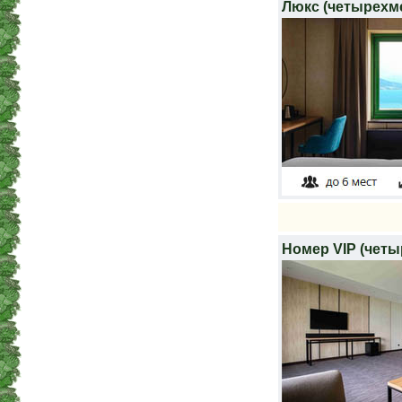
Люкс (четырехм
Номер VIP (чет