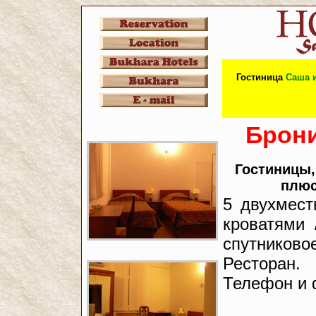
Гостиница
Саша 
Брони
Гостиницы,
плюс
5 двухмес
кроватями 
спутников
Ресторан
Телефон и 