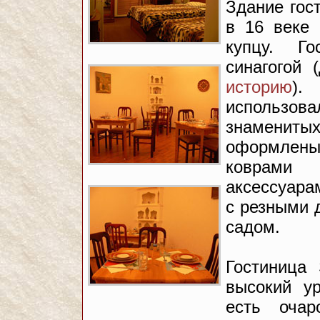
Здание гос
в 16 веке
купцу. Г
синагогой 
историю
).
использо
знаменитых
оформлены 
коврами
аксессуара
с резными 
садом.
Гостиница
высокий у
есть очар