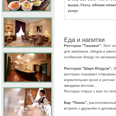
выше, Гость обязан оплатить Гостинице не
услуг.
Еда и напитки
Ресторан "Ташкент".
Этот эл
для завтраков, обедов и ужин
особенное блюдо по желанию 
Ресторан "Шарк Юлдузи".
Эт
ресторан поражает открываю
изумительная кухня и уютная
звездами востока…
Ресторан открыт с мая по окт
Бар "Пиано",
расположенный 
встречи с друзьями и деловы