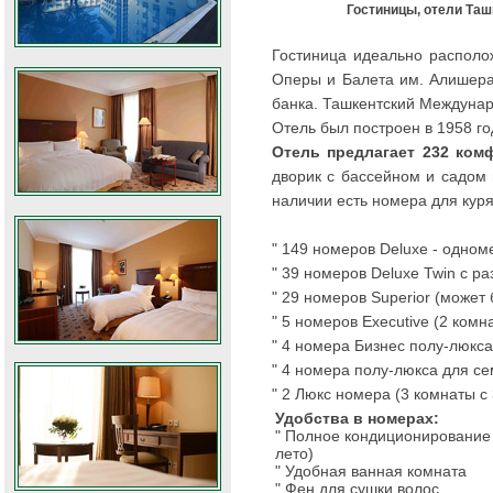
Гостиницы, отели Таш
Гостиница идеально распол
Оперы и Балета им. Алишера 
банка. Ташкентский Междунар
Отель был построен в 1958 го
Отель предлагает 232 ком
дворик с бассейном и садом
наличии есть номера для кур
" 149 номеров Deluxe - одно
" 39 номеров Deluxe Twin с р
" 29 номеров Superior (может 
" 5 номеров Executive (2 ком
" 4 номера Бизнес полу-люкса
" 4 номера полу-люкса для се
" 2 Люкс номера (3 комнаты с
Удобства в номерах:
" Полное кондиционирование 
лето)
" Удобная ванная комната
" Фен для сушки волос