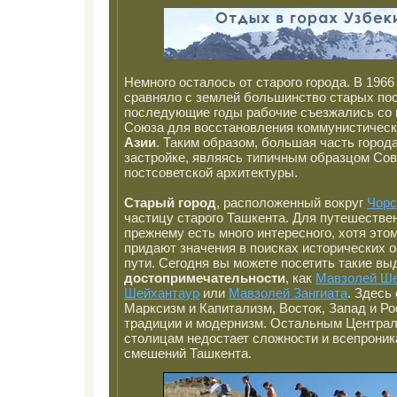
Немного осталось от старого города. В 1966
сравняло с землей большинство старых пос
последующие годы рабочие съезжались со 
Союза для восстановления коммунистическ
Азии
. Таким образом, большая часть города
застройке, являясь типичным образцом Сов
постсоветской архитектуры.
Старый город
, расположенный вокруг
Чорс
частицу старого Ташкента. Для путешествен
прежнему есть много интересного, хотя это
придают значения в поисках исторических 
пути. Сегодня вы можете посетить такие в
достопримечательности
, как
Мавзолей Ше
Шейхантаур
или
Мавзолей Зангиата
. Здес
Марксизм и Капитализм, Восток, Запад и Ро
традиции и модернизм. Остальным Центра
столицам недостает сложности и всепрони
смешений Ташкента.