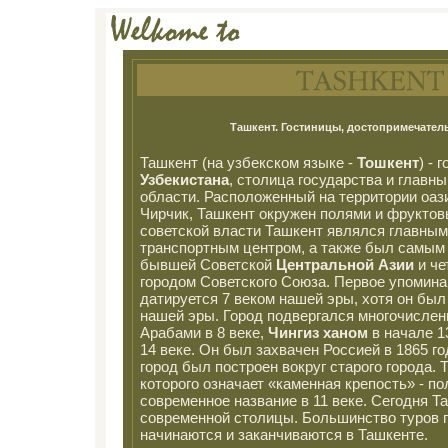
Ташкент. Гостиницы, достопримечатель
Ташкент (на узбекском языке -
Тошкент
) - 
Узбекистана
, столица государства и главн
области. Расположенный на территории оази
Чирчик, Ташкент окружен полями и фруктов
советской власти Ташкент являлся главны
транспортным центром, а также был самым
бывшей Советской
Центральной Азии
и че
городом Советского Союза. Первое упомина
датируется 7 веком нашей эры, хотя он был 
нашей эры. Город подвергался многочисле
Арабами в 8 веке,
Чингиз ханом
в начале 1
14 веке. Он был захвачен Россией в 1865 го
город был построен вокруг старого города. 
которого означает «каменная крепость» - п
современное название в 11 веке. Сегодня Т
современной столицы. Большинство туров 
начинаются и заканчиваются в Ташкенте.