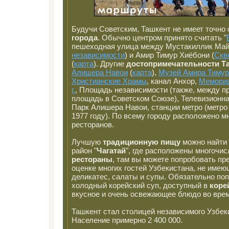
Будучи Советским, Ташкент не имеет точно
города
. Обычно центром принято считать "
пешеходная улица между Мустакиллик Май
независимости
) и Амир Тимур Хиёбони (
Скв
(
карта
). Другие
достопримечательности Т
Алишера Навои
(
карта
),
Музей Амира Тимур
Христианские Храмы
, канал Анхор,
Мемориа
г.
, Площадь независимости (также, между п
площадь в Советском Союзе), Телевизионн
Парк Алишера Навои, станции метро (метро
1977 году). По всему городу расположено м
ресторанов.
Лучшую
традиционную пищу
можно найти
район "
Чагатай
", где расположены многочи
рестораны
, там вы можете попробовать п
оценке многих гостей Узбекистана, не име
деликатес, салаты и супы. Обязательно по
холодный корейский суп, доступный в
коре
вкусное и очень освежающее блюдо во врем
Ташкент стал столицей независимого Узбеки
Население примерно 2 400 000.