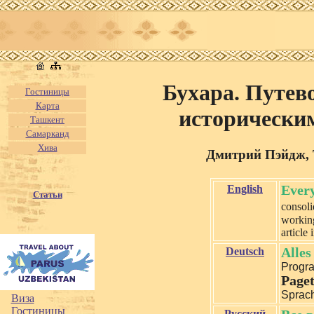
Бухара. Путев
Гостиницы
Карта
исторически
Ташкент
Самарканд
Хива
Дмитрий Пэйдж, 
English
Every
Статьи
consoli
working
article
Deutsch
Alles
Progra
Page
Sprach
Виза
Гостиницы
Русский