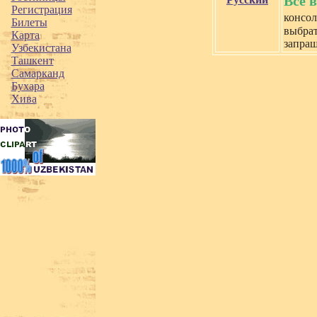
Все 
Регистрация
консол
Билеты
выбрат
Карта
запра
Узбекистана
Ташкент
Самарканд
Бухара
Хива