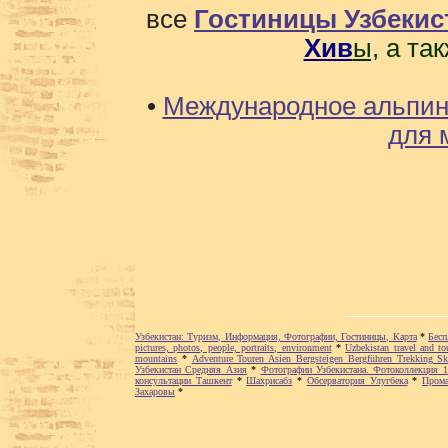
все
Гостиницы Узбекис
Хив
ы,
а та
•
Международное альпини
для 
Узбекистан: Туризм, Информация, Фотографии, Гостиницы, Карта
*
Бесп
pictures, photos, people, portraits, environment
*
Uzbekistan travel and t
mountains
*
Adventure Touren Asien Bergsteigen Bergführen Trekking Sk
Узбекистан Средняя Азия
*
Фотографии Узбекистана. Фотоколлекция 
консультации Ташкент
*
Шахрисабз
*
Обсерватория Улугбека
*
Прома
Захаровы
*