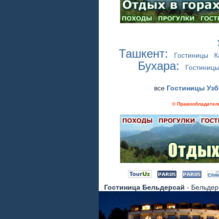
Ташкент:
Гостиницы
К
Бухара:
Гостиниц
все
Гостиницы Узб
© Правообладатель
Гостиница Бельдерсай
- Бельдер