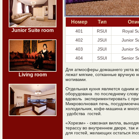
Номер
Тип
Опи
Junior Suite room
401
RSUI
Royal S
402
JSUI
Junior S
403
JSUI
Junior S
404
SSUI
Senior S
Для атмосферы домашнего уюта во
лежат мягкие, сотканные вручную 
Living room
мотивами.
Отдельная кухня является одним и
оборудована по последнему слову 
вдоволь экспериментировать с пр
Микроволновая печь, посудомоечн
холодильник, кофе-машина и много
удобства гостей.
«Хорезм» - сквозная вилла, выход
терассу во внутреннем дворе, так и
для гостей, желающих остаться inc