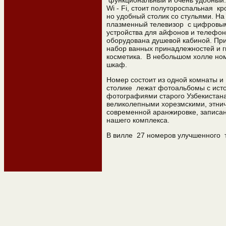
функциональный и очень удобный.
Wi - Fi, стоит полутороспальная кр
но удобный столик со стульями. На
плазменный телевизор с цифровы
устройства для айфонов и телефон
оборудована душевой кабиной. Пр
набор ванных принадлежностей и г
косметика. В небольшом холле но
шкаф.
Номер состоит из одной комнаты и
столике лежат фотоальбомы с ист
фотографиями старого Узбекистана
великолепными хорезмскими, этни
современной аранжировке, записа
нашего комплекса.
В вилле 27 номеров улучшенного 