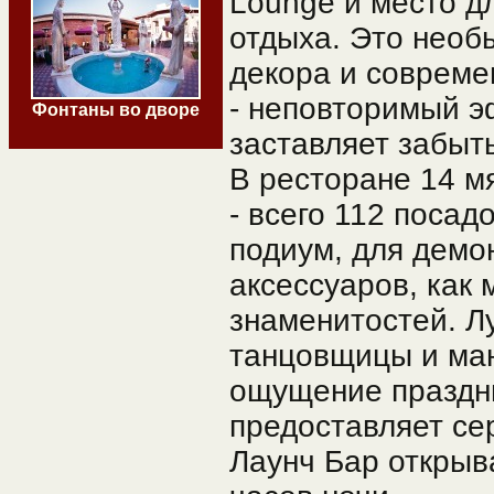
Lounge и место д
отдыха. Это необ
декора и совреме
- неповторимый э
Фонтаны во дворе
заставляет забыт
В ресторане 14 мя
- всего 112 посад
подиум, для демо
аксессуаров, как 
знаменитостей. Л
танцовщицы и ма
ощущение праздни
предоставляет се
Лаунч Бар открыва