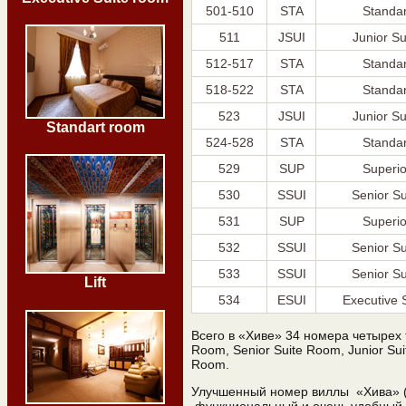
501-510
STA
Standa
511
JSUI
Junior S
512-517
STA
Standa
518-522
STA
Standa
523
JSUI
Junior S
Standart room
524-528
STA
Standa
529
SUP
Superi
530
SSUI
Senior S
531
SUP
Superi
532
SSUI
Senior S
533
SSUI
Senior S
Lift
534
ESUI
Executive 
Всего в «Хиве» 34 номера четырех т
Room, Senior Suite Room, Junior Su
Room.
Улучшенный номер виллы «Хива» (