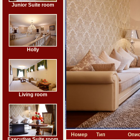
Junior Suite room
Holly
Living room
Номер
Тип
Опис
Executive Suite room