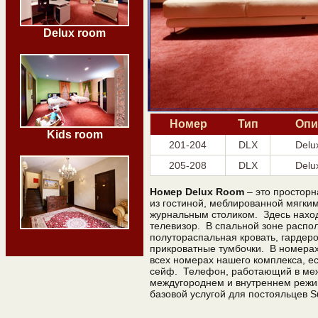
Delux room
Номер
Тип
Опи
Kids room
201-204
DLX
Delu
205-208
DLX
Delu
Номер Delux Room
– это просторн
из гостиной, меблированной мягки
журнальным столиком. Здесь нахо
телевизор. В спальной зоне распо
полутораспальная кровать, гардер
прикроватные тумбочки. В номерах 
всех номерах нашего комплекса, е
сейф. Телефон, работающий в ме
междугороднем и внутреннем режим
базовой услугой для постояльцев Su