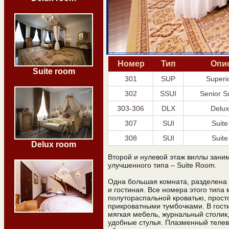
Номер
Тип
Опи
Suite room
301
SUP
Superi
302
SSUI
Senior S
303-306
DLX
Delu
307
SUI
Suit
308
SUI
Suit
Delux room
Второй и нулевой этаж виллы зан
улучшенного типа – Suite Room.
Одна большая комната, разделена 
и гостиная. Все номера этого тип
полутораспальной кроватью, прос
прикроватными тумбочками. В гост
мягкая мебель, журнальный столик,
удобные стулья. Плазменный телеви