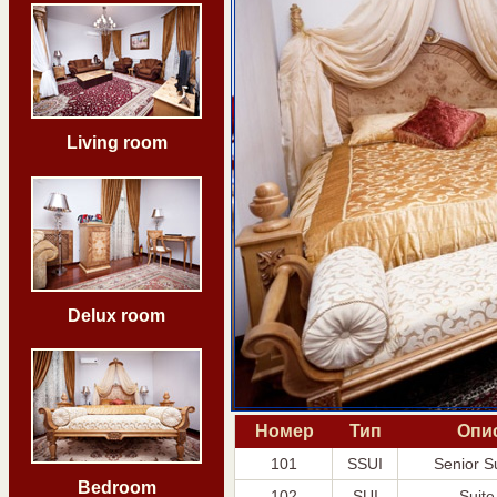
Living room
Delux room
Номер
Тип
Опи
101
SSUI
Senior S
Bedroom
102
SUI
Suit