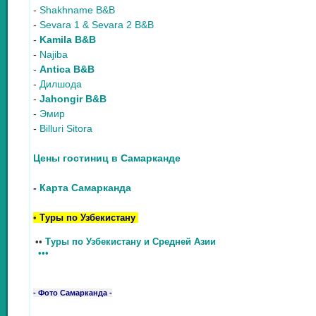
-
Shakhname B&B
-
Sevara 1 & Sevara 2 B&B
-
Kamila B&B
-
Najiba
-
Antica B&B
-
Дилшода
-
Jahongir B&B
-
Эмир
-
Billuri Sitora
Цены гостиниц в Самарканде
-
Карта Самарканда
•
Туры по Узбекистану
••
Туры по Узбекистану и Средней Азии
•••
- Фото Самарканда -