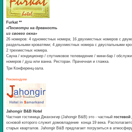
Furkat **
«Посмотри на древность
из своего окна»
26 номеров: 4 одноместных номера; 16 двухместных номеров с двум
раздельными кроватями; 4 двухместных номера с двуспальными кро
2 трехместных номера.
Сауна / кондиционер / спутниковое телевидение / мини-бар / обслуж
номеров / душ или ванна. Ресторан. Прачечная и глажка.
Три Конференц-зала.
Рекомендуем
Jahongir B&B Hotel
Частная гостиница Джахонгир (Jahongir B&B) это - частный
гостевой
основой которого служит домовладение конца 19 века. Располагает
старых кварталов. Jahongir B&B предлагает погрузиться в атмосфер