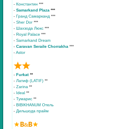
-
Константин
***
-
Samarkand Plaza
***
-
Гранд Самарканд
***
-
Sher Dor
***
-
Шахзода Люкс
***
-
Royal Palace
***
-
Samarkand Dream
-
Caravan Seraile Chorrakha
***
-
Astor
-
Furkat
**
-
Латиф (LATIF)
**
-
Zarina
**
-
Ideal
**
-
Тумарис
**
-
BIBIKHANUM Отель
-
Дильшода прайм