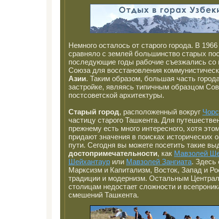
Немного осталось от старого города. В 1966
сравняло с землей большинство старых пос
последующие годы рабочие съезжались со 
Союза для восстановления коммунистическ
Азии
. Таким образом, большая часть города
застройке, являясь типичным образцом Сов
постсоветской архитектуры.
Старый город
, расположенный вокруг
Чорс
частицу старого Ташкента. Для путешествен
прежнему есть много интересного, хотя это
придают значения в поисках исторических 
пути. Сегодня вы можете посетить такие в
достопримечательности
, как
Мавзолей Ше
Шейхантаур
или
Мавзолей Зангиата
. Здес
Марксизм и Капитализм, Восток, Запад и Ро
традиции и модернизм. Остальным Центра
столицам недостает сложности и всепрони
смешений Ташкента.