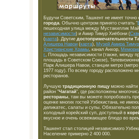
Будучи Советским, Ташкент не имеет точно
города
. Обычно центром принято считать "
пешеходная улица между Мустакиллик Май
независимости
) и Амир Тимур Хиёбони (
Скв
(
карта
). Другие
достопримечательности Т
Алишера Навои
(
карта
),
Музей Амира Тимур
Христианские Храмы
, канал Анхор,
Мемориа
г.
, Площадь независимости (также, между п
площадь в Советском Союзе), Телевизионн
Парк Алишера Навои, станции метро (метро
1977 году). По всему городу расположено м
ресторанов.
Лучшую
традиционную пищу
можно найти
район "
Чагатай
", где расположены многочи
рестораны
, там вы можете попробовать п
оценке многих гостей Узбекистана, не име
деликатес, салаты и супы. Обязательно по
холодный корейский суп, доступный в
коре
вкусное и очень освежающее блюдо во врем
Ташкент стал столицей независимого Узбеки
Население примерно 2 400 000.