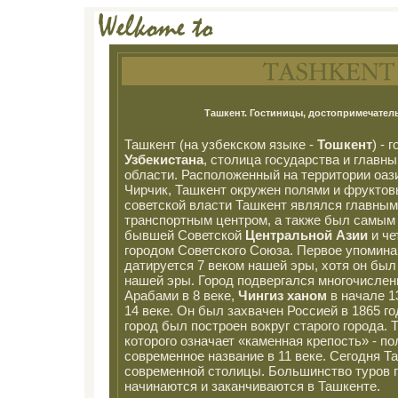
Ташкент. Гостиницы, достопримечатель
Ташкент (на узбекском языке -
Тошкент
) - 
Узбекистана
, столица государства и главн
области. Расположенный на территории оази
Чирчик, Ташкент окружен полями и фруктов
советской власти Ташкент являлся главны
транспортным центром, а также был самым
бывшей Советской
Центральной Азии
и че
городом Советского Союза. Первое упомина
датируется 7 веком нашей эры, хотя он был 
нашей эры. Город подвергался многочисле
Арабами в 8 веке,
Чингиз ханом
в начале 1
14 веке. Он был захвачен Россией в 1865 го
город был построен вокруг старого города. 
которого означает «каменная крепость» - п
современное название в 11 веке. Сегодня Т
современной столицы. Большинство туров 
начинаются и заканчиваются в Ташкенте.