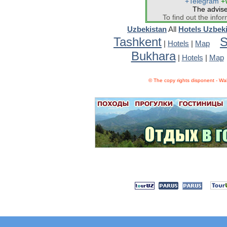
+Telegram
+
The advis
To find out the infor
Uzbekistan
All
Hotels Uzbek
Tashkent
S
|
Hotels
|
Map
Bukhara
|
Hotels
|
Map
© The copy rights disponent - Wal