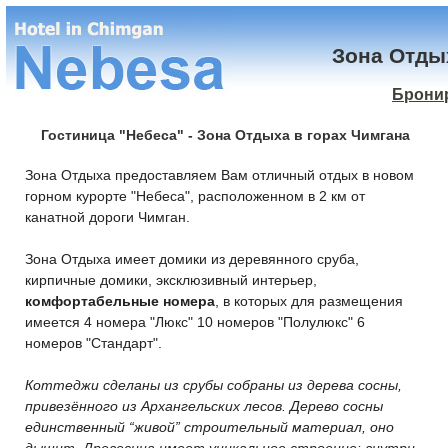
Зона Отды
Брони
Гостиница "Небеса" - Зона Отдыха в горах Чимгана
Зона Отдыха предоставляем Вам отличный отдых в новом
горном курорте "Небеса", расположенном в 2 км от
канатной дороги Чимган.
Зона Отдыха имеет домики из деревянного сруба,
кирпичные домики, эксклюзивный интерьер,
комфортабельные номера
, в которых для размещения
имеется 4 номера "Люкс" 10 номеров "Полулюкс" 6
номеров "Стандарт".
Коттеджи сделаны из срубы собраны из дерева сосны,
привезённого из Архангельских лесов. Дерево сосны
единственный “живой” строительный материал, оно
дышит. Древесина имеет уникальное строение: внутри