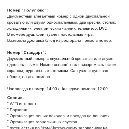
Номер “Полулюкс”:
Двухместный элегантный номер с одной двуспальной
кроватью или двумя односпальными, два кресла, столик,
холодильник, электрический чайник, телевизор, DVD.
В номере душ, фен, туалет, настольные игры.
Возможна доставка блюд из ресторана прямо в номер.
Номер “Стандарт”:
Двухместный номер с двуспальной кроватью или двумя
односпальными. Номер оснащён телевизором с плоским
экраном, журнальным столиком. Cан.узел и душевая
общие, на два номера.
Час заезда в номер: 14:00 / Час сдачи номера: 12:00
Сервис:
" WiFi интернет.
"
П
арковка.
" Организация пеших походов, и походов на лошадях.
" Организация горнолыжных спусков.
" путешествия по Угам-Чаткальскому заповеднику
на